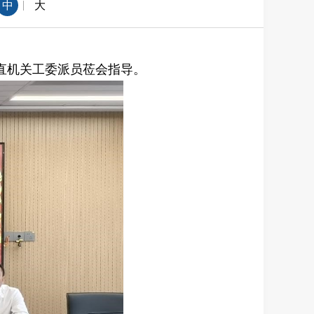
|
中
大
直机关工委派员莅会指导。