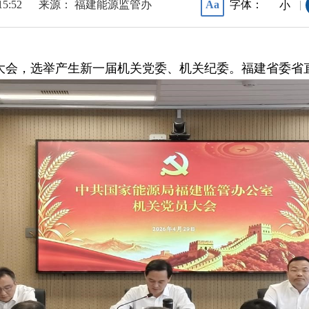
15:52
来源： 福建能源监管办
字体：
Aa
|
小
员大会，选举产生新一届机关党委、机关纪委。福建省委省