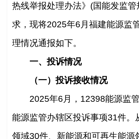
热线举报处理办法》(国能发监管规〔
求，现将2025年
6
月
福建能源监管
理情况通报如下。
一、
投诉情况
（一）投诉接收情况
2025年
6
月
，
12398
能源监
能源监管办辖区
投诉事项
31
件。
领域
30
件、新能源和可再生能源