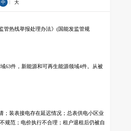
|
中
大
能源监管热线举报处理办法》(国能发监管规
领域
63
件，新能源和可再生能源领域
4
件。从被
申请；装表接电存在延迟情况；总表供电小区业
理不规范；电价执行不合理；租户退租后仍被自