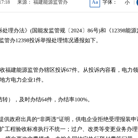
17:18
来源： 福建能源监管办
字体：
Aa
|
小
处理办法》(国能发监管规〔2024〕86号)和《12398
监管办12398投诉举报处理情况通报如下。
收福建能源监管办辖区
投诉
67
件。从投诉内容看，电力
地方电力企业
1
件
。
结转），及时办结
64
件，
办结率100%。
提供政府出具的“非两违”证明，供电企业拒绝受理报装
业扩工程验收标准执行不统一；过户、改类等变更业务办