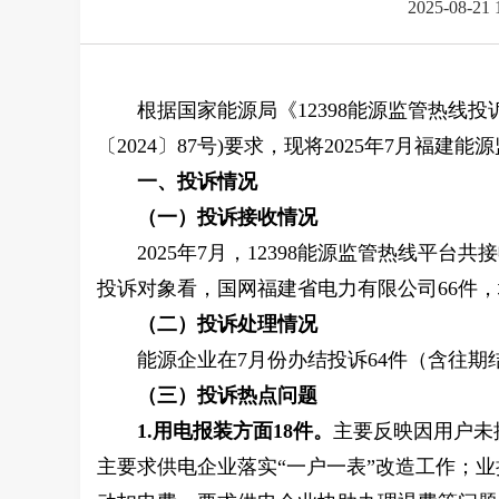
2025-08-21 
根据国家能源局《12398能源监管热线投诉
〔2024〕87号)要求，现将2025年
7
月
福建能源
一、
投诉情况
（一）投诉接收情况
2025年
7
月
，
12398
能源监管热线平台共接
投诉对象看，国网福建省电力有限公司
66
件，
（二）投诉处理情况
能源企业在
7
月份
办结投诉
64
件（含往期
（三）投诉热点问题
1.
用电报装方面18件。
主要反映因用户未
主要求供电企业落实“一户一表”改造工作；