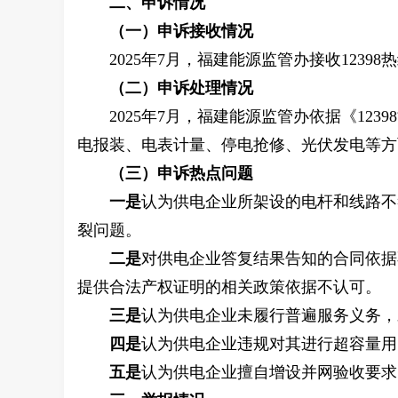
二、申诉情况
（一）申诉接收情况
2025年
7
月
，
福建能源监管办
接收
12398
热
（二）申诉处理情况
2025年7月，
福建能源监管办依据《123
电报装、电表计量、停电抢修、光伏发电等方
（三）
申诉热点问题
一是
认为供电企业所架设的电杆和线路不
裂问题。
二是
对供电企业答复结果告知的合同依据
提供合法产权证明的相关政策依据不认可。
三是
认为供电企业未履行普遍服务义务，
四是
认为供电企业违规对其进行超容量用
五是
认为供电企业擅自增设并网验收要求