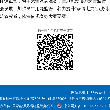
保供监管；树牢安全发展理念，全力抓好电力安全监管
会发展；加强民生用能监管，着力提升
“
获得电力
”
服务水
监管权威，依法依规查办大案要案。
扫一扫在手机打开当前页
网站地图
联系我们
福建省福州市鼓楼区五四路264号
邮编:350003
行政许可咨询电话：0591-8702
办单位: 国家能源局福建监管办公室
京公网安备 11010202007691