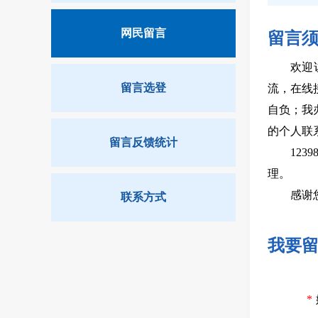
网民留言
留言
欢迎
留言选登
流，在线
自负；我
的个人联
留言反馈统计
12
理。
感谢
联系方式
我要
*