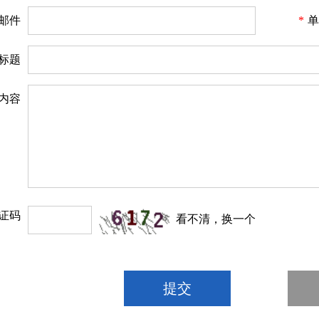
邮件
*
单
标题
内容
证码
看不清，换一个
提交